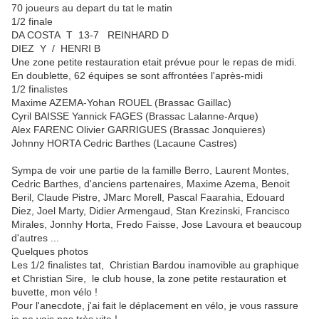
70 joueurs au depart du tat le matin
1/2 finale
DA COSTA T 13-7 REINHARD D
DIEZ Y / HENRI B
Une zone petite restauration etait prévue pour le repas de midi.
En doublette, 62 équipes se sont affrontées l'après-midi
1/2 finalistes
Maxime AZEMA-Yohan ROUEL (Brassac Gaillac)
Cyril BAISSE Yannick FAGES (Brassac Lalanne-Arque)
Alex FARENC Olivier GARRIGUES (Brassac Jonquieres)
Johnny HORTA Cedric Barthes (Lacaune Castres)
Sympa de voir une partie de la famille Berro, Laurent Montes,
Cedric Barthes, d'anciens partenaires, Maxime Azema, Benoit
Beril, Claude Pistre, JMarc Morell, Pascal Faarahia, Edouard
Diez, Joel Marty, Didier Armengaud, Stan Krezinski, Francisco
Mirales, Jonnhy Horta, Fredo Faisse, Jose Lavoura et beaucoup
d'autres ...
Quelques photos
Les 1/2 finalistes tat, Christian Bardou inamovible au graphique
et Christian Sire, le club house, la zone petite restauration et
buvette, mon vélo !
Pour l'anecdote, j'ai fait le déplacement en vélo, je vous rassure