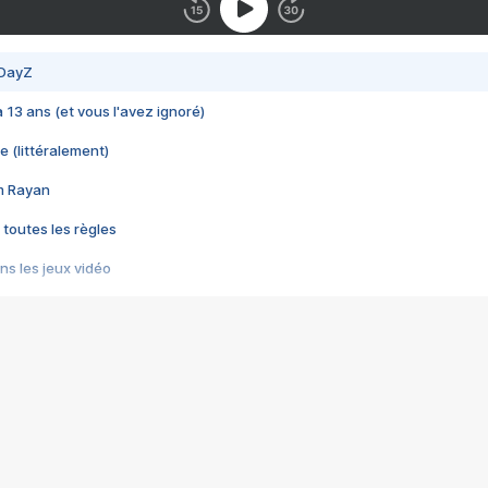
 DayZ
 a 13 ans (et vous l'avez ignoré)
e (littéralement)
im Rayan
 toutes les règles
s les jeux vidéo
us choquant de Rockstar ? - Le scandale BULLY
e plus moche de Steam
du RÊVE tourne au CAUCHEMAR
pendant 8 heures
it… à tort