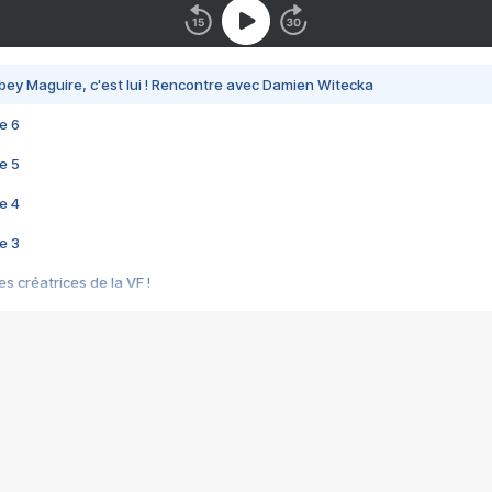
bey Maguire, c'est lui ! Rencontre avec Damien Witecka
e 6
e 5
e 4
e 3
s créatrices de la VF !
e 2
e 1
e Mektoub My Love arrive enfin ! Rencontre avec Shaïn Boumedine et Sal
i : après Toni en famille
elle réalise le bouleversant Dites lui que je l'aime