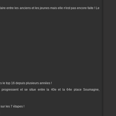
aire entre les anciens et les jeunes mais elle n'est pas encore faite ! Le
ns le top 16 depuis plusieurs années !
t progressent et se situe entre la 40e et la 64e place Soumagne,
ur les 7 étapes !
: