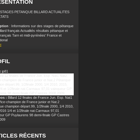
ÉSENTATION
: STAGES PETANQUE BILLARD ACTUALITES
TATS
iption
: Informations sur des stages de pétanque
illard français Actualités résultats pétanque et
 français Tarn et midi-pyrénées' France et
tional
t
FIL
:
jp81
pos :
Billard 12 finales de France Jun. Esp. Nat1
Vice-champion de France junior et Nat.2
ue champion départ.99, 1/2finale 2000, 1/4 2010,
2016 1/4 et 1/2finale nat.Carmaux 97,01
eur GP Puylaurens 98 demi-finale GP Castres
009
ICLES RÉCENTS