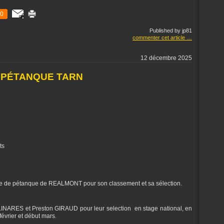
0
Published by jp81
commenter cet article
…
12 décembre 2025
 PÉTANQUE TARN
ts
le de pétanque de REALMONT pour son classement et sa sélection.
INARES et Preston GIRAUD pour leur selection en stage national, en
février et début mars.