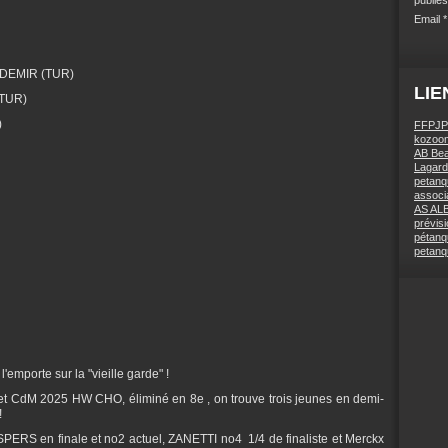
Email
SDEMIR (TUR)
LIE
(TUR)
)
FFPJP
kozoom
AB Bea
Lagard
petanq
associa
AS AL
prévis
pétanq
petanq
'emporte sur la "vieille garde" !
et CdM 2025 HW CHO, éliminé en 8e , on trouve trois jeunes en demi-
!
PERS en finale et no2 actuel, ZANETTI no4 1/4 de finaliste et Merckx