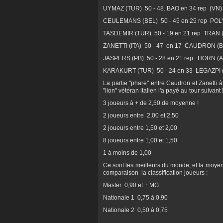
UYMAZ (TUR) 50 - 48. BAO en 34 rep (VN)
CEULEMANS (BEL) 50 - 45 en 25 rep 
TASDEMIR (TUR) 50 - 19 en 21 rep TRAN 
ZANETTI (ITA) 50 - 47 en 17 CAUDRON (B
JASPERS (PB) 50 - 28 en 21 rep HORN (A
KARAKURT (TUR) 50 - 24 en 33 LEGAZPI 
La partie "phare" entre Caudron et Zanetti à
"lion" vétéran italien l'a payé au tour suivant 
3 joueurs à + de 2,50 de moyenne !
2 joueurs entre 2,00 et 2,50
2 joueurs entre 1,50 et 2,00
8 joueurs entre 1,00 et 1,50
1 à moins de 1,00
Ce sont les meilleurs du monde, et la moyen
comparaison la classification joueurs :
Master 0,90 et + MG
Nationale 1 0,75 à 0,90
Nationale 2 0,50 à 0,75
...