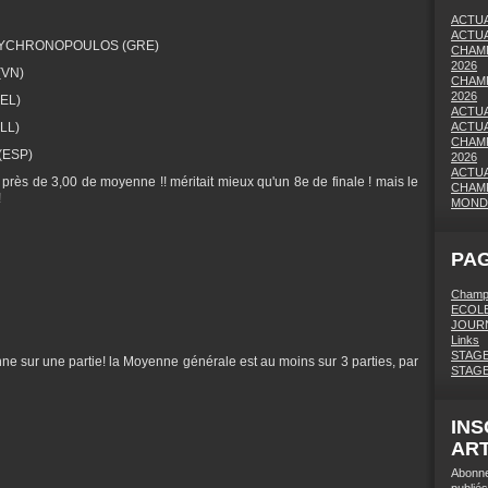
ACTUA
ACTUA
POLYCHRONOPOULOS (GRE)
CHAMP
2026
(VN)
CHAMP
2026
EL)
ACTUA
LL)
ACTUA
CHAMP
(ESP)
2026
ACTUA
 près de 3,00 de moyenne !! méritait mieux qu'un 8e de finale ! mais le
CHAMP
!
MONDI
PAG
Champi
ECOLE
JOURN
Links
STAGE
ne sur une partie! la Moyenne générale est au moins sur 3 parties, par
STAG
INS
ART
Abonne
publiés