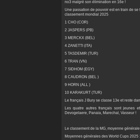
no3 malgré son élimination en 16e !
Une passation de pouvoir est en train de se f
classement mondial 2025
1 CHO (COR)
2 JASPERS (PB)
3 MERCKX (BEL)
4 ZANETTI (ITA)
5 TASDEMIR (TUR)
6 TRAN (VN)
7 SIDHOM (EGY)
8 CAUDRON (BEL )
9 HORN (ALL )
10 KARAKURT (TUR)
Le français J Bury se classe 13e et reste da
Les quatre autres français sont jeunes e
Devogelaere, Panaia, Marechal, Vasseur !
Le classement de la MG, moyenne générale s
Moyennes générales des World Cups 2025 