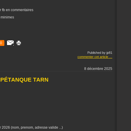
ur fb en commentaires
t minimes
0
Published by jp81
commenter cet article
…
8 décembre 2025
 PÉTANQUE TARN
r 2026 (nom, prenom, adresse valide ...)