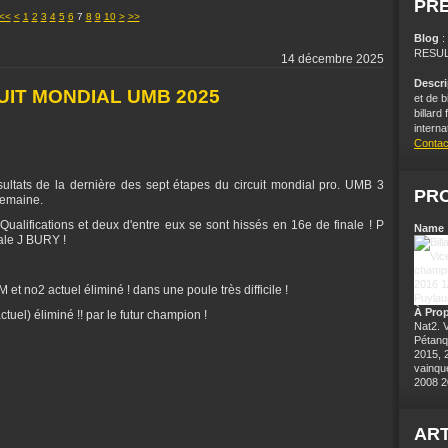
PR
20
30
40
50
60
70
80
90
100
200
<<
<
1
2
3
4
5
6
7
8
9
10
>
>>
Blog
RESUL
14 décembre 2025
Descr
UIT MONDIAL UMB 2025
et de b
billard
interna
Contac
ésultats de la dernière des sept étapes du circuit mondial pro. UMB 3
PRO
semaine.
 Qualifications et deux d'entre eux se sont hissés en 16e de finale ! P
Name 
ale J BURY !
 no2 actuel éliminé ! dans une poule très difficile !
À Pro
uel) éliminé !! par le futur champion !
Nat2. 
Pétanq
2015, 
vainqu
2008 2
ART