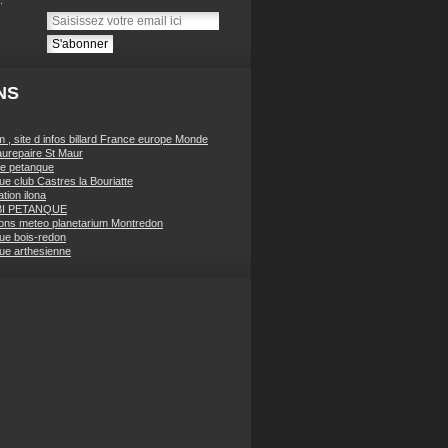
NS
 , site d infos billard France europe Monde
urepaire St Maur
e petanque
ue club Castres la Bouriatte
tion ilona
BI PETANQUE
ions meteo planetarium Montredon
ue bois-redon
ue arthesienne