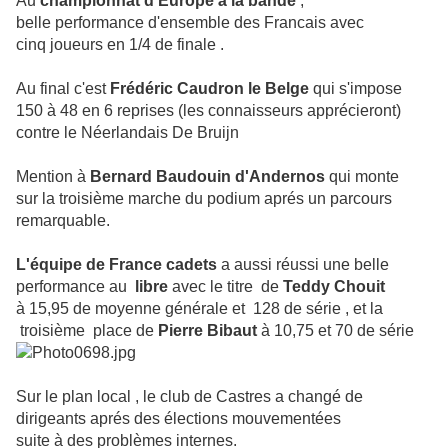
Au
championnat d'Europe à la bande
,
belle performance d'ensemble des Francais avec
cinq joueurs en 1/4 de finale .
Au final c'est
Frédéric Caudron le Belge
qui s'impose
150 à 48 en 6 reprises (les connaisseurs apprécieront)
contre le Néerlandais De Bruijn
Mention à
Bernard Baudouin d'Andernos
qui monte
sur
la troisième marche du podium aprés un parcours
remarquable.
L'équipe de France cadets
a aussi réussi une belle
performance au
libre
avec le titre
de
Teddy Chouit
à 15,95 de
moyenne générale et
128 de série , et la
troisième
place de
Pierre Bibaut
à 10,75 et 70 de série
Sur le plan local , le club de Castres a changé de
dirigeants
aprés des élections mouvementées
suite à des problèmes
internes.