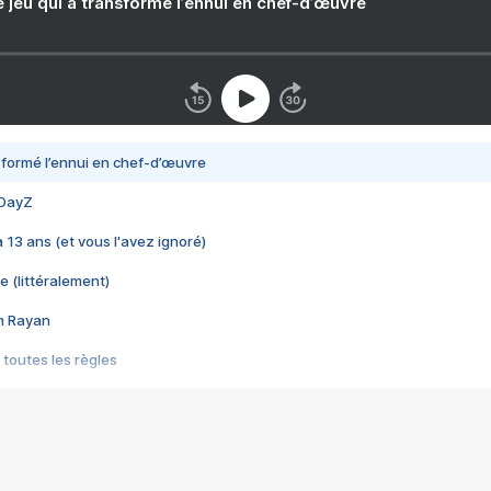
e jeu qui a transformé l’ennui en chef-d’œuvre
nsformé l’ennui en chef-d’œuvre
 DayZ
 a 13 ans (et vous l'avez ignoré)
e (littéralement)
im Rayan
 toutes les règles
s les jeux vidéo
us choquant de Rockstar ? - Le scandale BULLY
e plus moche de Steam