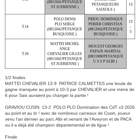
(0811041/PETANQUE
PETANQUEURS
13
ST JUERIENNE )
SAIXOLS )
POLO DENIS
PRIOU DOMINIQUE
13
PLO SERGE
PERIER CHRISTIAN
T.14
-
(0812042/PETANQUE
(0812042/PETANQUE
5
BUSQUOISE )
BUSQUOISE )
MATTEI MICHEL
MOUZAT GEORGES
ANGE
PAPAIX MARTIAL
T.10
CHEVALIER GILLES
(0811008/PETANQUE
(0811041/PETANQUE
U S S P ALBI )
ST JUERIENNE )
1/2 finales
MATTEI CHEVALIER 13-9 PATRICE CALMETTES une boule de
gagne manquée au point à 10-3 par CHEVALIER et une mène de
6 pour Saix auraient pu changer la partie !
GRAVIOU CUSIN 13-2 POLO PLO Domination des CdT x3 2026
au point et au tir ! avec de nombreux carreaux de Cusin, joueur
venu l'an dernier au parc Albi et venant de l'Aveyron et de PACA
ou il a déjà été champion départemental et de ligue !
Finale