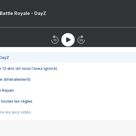
 Battle Royale - DayZ
 DayZ
 a 13 ans (et vous l'avez ignoré)
e (littéralement)
im Rayan
 toutes les règles
s les jeux vidéo
us choquant de Rockstar ? - Le scandale BULLY
e plus moche de Steam