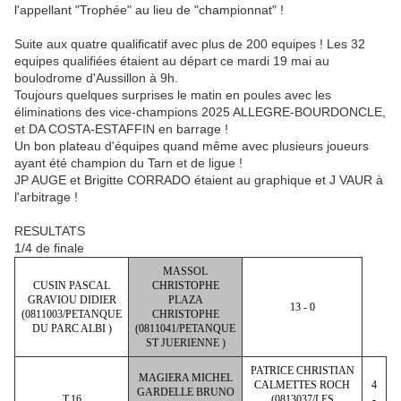
l'appellant "Trophée" au lieu de "championnat" !
Suite aux quatre qualificatif avec plus de 200 equipes ! Les 32
equipes qualifiées étaient au départ ce mardi 19 mai au
boulodrome d'Aussillon à 9h.
Toujours quelques surprises le matin en poules avec les
éliminations des vice-champions 2025 ALLEGRE-BOURDONCLE,
et DA COSTA-ESTAFFIN en barrage !
Un bon plateau d'équipes quand même avec plusieurs joueurs
ayant été champion du Tarn et de ligue !
JP AUGE et Brigitte CORRADO étaient au graphique et J VAUR à
l'arbitrage !
RESULTATS
1/4 de finale
MASSOL
CUSIN PASCAL
CHRISTOPHE
GRAVIOU DIDIER
PLAZA
13 - 0
(0811003/PETANQUE
CHRISTOPHE
DU PARC ALBI )
(0811041/PETANQUE
ST JUERIENNE )
PATRICE CHRISTIAN
MAGIERA MICHEL
CALMETTES ROCH
4
GARDELLE BRUNO
T.16
(0813037/LES
-