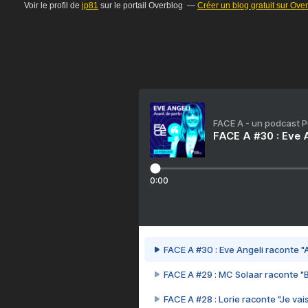
Voir le profil de
jp81
sur le portail Overblog
Créer un blog gratuit sur Ove
FACE A - un podcast 
FACE A #30 : Eve A
0:00
FACE A #30 : Eve Angeli raconte "A
FACE A #29 : MC Solaar raconte "
FACE A #28 : Lorie raconte "Je vais