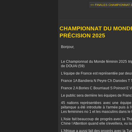
<< FINALES CHAMPIONNAT D
CHAMPIONNAT DU MONDE 
PRÉCISION 2025
Bonjour,
Le Championnat du Monde féminin 2025 tripl
de DOUAI (59)
L'équipe de France est représentée par de
France 1A Bandiera N Peyre Ch Darodes T T
France 2 A Bories C Bourriaud S Poinsot E 
Le public sera derrière les équipes de France
45 nations représentées avec une équipe t
pétanque a été introduite à l'armée puis à l'
Les feminines no 1 et les masculins dans le 
L'Asie fait beaucoup de progrès avec la Tha
Chine ! Attention quand elle s'eveillera, vu la
L'Afrique a aussi fait des progrès avec la T