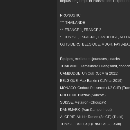
depuis longtemps et transmettent l'expérience
PRONOSTIC
*** THAILANDE
** FRANCE 1, FRANCE 2
* TUNISIE, ESPAGNE, CAMBODGE, ALL
OUTSIDERS BELGIQUE, MDGR, PAYS-BAS
Équipes, meilleures joueuses, coachs
THAILANDE Tamakhord Fuengsanit, choochay (
CAMBODGE Un Ouk (CdM tir 2021)
BELGIQUE Max Barzin ( CdM tat 2019)
MONACO Godard Passeron (1/2 CdF) (Tran
POLOGNE Blaziak (Soricotti)
SUISSE. Metairon (Choupay)
DANEMARK (Van Campenhout)
ALGERIE Ait-Idir Tamen (3e CE) (Triaki)
TUNISIE Belli Beiji (CdM CdF) ( Lakili)