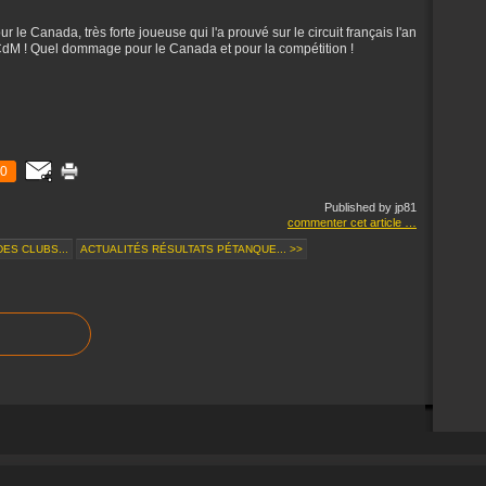
 Canada, très forte joueuse qui l'a prouvé sur le circuit français l'an
u CdM ! Quel dommage pour le Canada et pour la compétition !
0
Published by jp81
commenter cet article
…
ES CLUBS...
ACTUALITÉS RÉSULTATS PÉTANQUE... >>