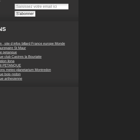
NS
 , site d infos billard France europe Monde
urepaire St Maur
e petanque
ue club Castres la Bouriatte
tion ilona
BI PETANQUE
ions meteo planetarium Montredon
ue bois-redon
ue arthesienne