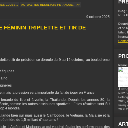
PR
ES CLUBS...
ACTUALITÉS RÉSULTATS PÉTANQUE... >>
Blog
RESUL
9 octobre 2025
Descr
FÉMININ TRIPLETTE ET TIR DE
et de b
billard
interna
Contac
PRO
ette et tir de précision se déroule du 9 au 12 octobre, au boulodrome
Name 
ux équipes
airio
Vigneres
À Pro
, mais la pression sera importante du fait de jouer en France !
Nat2. 
Pétanq
enante du titre et favorite, la Thaïlande. Depuis les années 80, la
2015, 
école, comme les autres disciplines sportives ! Et les résultats sont là !
vainqu
top 4 mondial !
2008 2
ïlande bien sur mais aussi le Cambodge, le Vietnam, la Malaisie et la
 pépinière de 1,5 milliard d'habitants !
ART
unisie, L'Algérie et Madagascar qui voudrait égaler les performances des