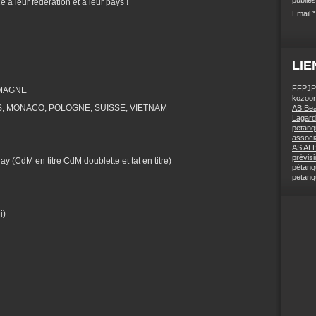
 à leur fédération et à leur pays !
Email
LIE
FFPJP
EMAGNE
kozoom
, MONACO, POLOGNE, SUISSE, VIETNAM
AB Bea
Lagard
petanq
associa
AS AL
prévis
CdM en titre CdM doublette et tat en titre)
pétanq
petanq
i)