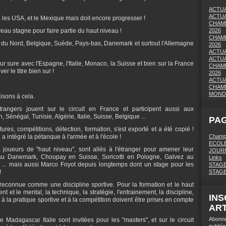
ACTUA
ACTUA
les USA, et le Mexique mais doit encore progresser !
CHAMP
veau stagne pour faire partie du haut niveau !
2026
CHAMP
e du Nord, Belgique, Suède, Pays-bas, Danemark et surtout l'Allemagne
2026
ACTUA
ACTUA
r sure avec l'Espagne, l'Italie, Monaco, la Suisse et bien sur la France
CHAMP
er le titre bien sur !
2026
ACTUA
CHAMP
MONDI
isons à cela.
angers jouent sur le circuit en France et participent aussi aux
énégal, Tunisie, Algérie, Italie, Suisse, Belgique ...
PAG
res, compétitions, détection, formation, s'est exporté et a été copié !
 intégré la pétanque à l'armée et à l'école !
Champi
ECOLE
 joueurs de "haut niveau", sont allés à l'étranger pour amener leur
JOURN
u Danemark, Choupay en Suisse, Soricotti en Pologne, Galvez au
Links
 ... mais aussi Marco Foyot depuis longtemps dont un stage pour les
STAGE
!
STAG
reconnue comme une discipline sportive. Pour la formation et le haut
 et le mental, la technique, la stratégie, l'entrainement, la discipline,
INS
es à la pratique sportive et à la compétition doivent être prises en compte
ART
Abonne
Madagascar Italie sont invitées pour les "masters", et sur le circuit
publiés