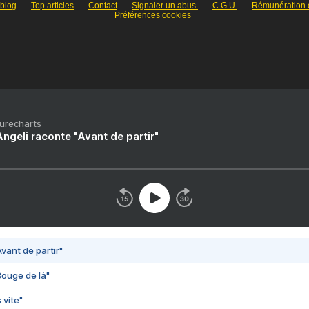
rblog
Top articles
Contact
Signaler un abus
C.G.U.
Rémunération e
Préférences cookies
Purecharts
ngeli raconte "Avant de partir"
vant de partir"
Bouge de là"
 vite"