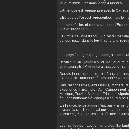
joueurs masculins dans le top 4 mondial !
L'Amérique est représentée avec le Canada, 
L'Europe de l'est est représentée, mais le ni
Les progrès les plus nets sont pour l'Europ
(Ch d'Europe 2025) !
L'Europe de l'ouest et du Sud reste une valeu
qui doit rester dans le top 4 mondial et retrouv
Les pays étrangers progressent, plusieurs ra
Beaucoup de joueuses et de joueurs étr
championnats ! Madagascar, Espagne, Benin, S
Depuis longtemps le modèle français, structu
Exemple la Thaïlande dès les années 80 qui a
Des responsables, entraîneurs, formateurs,
expérience ! Exemple, Van Campenhout a
Mexique, Trani à Monaco, Triaki en Algérie
équipes nationales à Madagascar il y a peu 
En France, la pétanque n'est pas vraiment 
niveau, la condition physique,le comportement
le collectif, et toutes les qualités nécessair
!
Les meilleures nations mondiales Thaïlande 