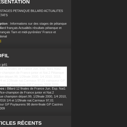
ÉSENTATION
: STAGES PETANQUE BILLARD ACTUALITES
TATS
iption
: Informations sur des stages de pétanque
illard français Actualités résultats pétanque et
 français Tarn et midi-pyrénées' France et
tional
t
FIL
:
jp81
pos :
Billard 12 finales de France Jun. Esp. Nat1
Vice-champion de France junior et Nat.2
ue champion départ.99, 1/2finale 2000, 1/4 2010,
2016 1/4 et 1/2finale nat.Carmaux 97,01
eur GP Puylaurens 98 demi-finale GP Castres
009
ICLES RÉCENTS