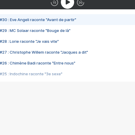
#30 : Eve Angeli raconte "Avant de partir"
#29 : MC Solaar raconte "Bouge de là"
28 : Lorie raconte "Je vais vite"
#27 : Christophe Willem raconte "Jacques a dit"
#26 : Chimène Badi raconte "Entre nous"
#25 : Indochine raconte "3e sexe"
#24 : Zaho raconte "C'est chelou"
#23 : Patrick Bruel raconte "Au café des délices"
#22 : Kyo raconte "Le chemin"
#21 : Nolwenn Leroy raconte "Cassé"
#20 : Patrick Hernandez raconte "Born to be alive"