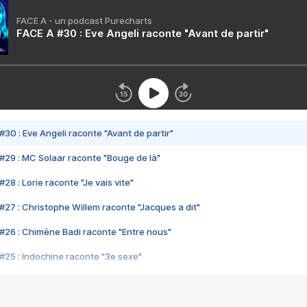
FACE A - un podcast Purecharts
FACE A #30 : Eve Angeli raconte "Avant de partir"
#30 : Eve Angeli raconte "Avant de partir"
#29 : MC Solaar raconte "Bouge de là"
28 : Lorie raconte "Je vais vite"
#27 : Christophe Willem raconte "Jacques a dit"
#26 : Chimène Badi raconte "Entre nous"
#25 : Indochine raconte "3e sexe"
#24 : Zaho raconte "C'est chelou"
#23 : Patrick Bruel raconte "Au café des délices"