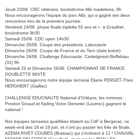
Jeudi 23/06 CRC vétérans, boulodrome Albi madeleine, 8h
Nous encourageons l'équipe du parc Albi, qui a gagné ses deux
rencontres lors de la première journée.
Vendredi 24/06 phase finale triplette 55 ans et +, à Graulhet,
boulodrome 9h30
Samedi 25/06 CDC open 14h30
Dimanche 26/06 Coupe des présidents, Laboutarie
Dimanche 26/06 Coupe de France et du Tarn (date butoir)
Dimanche 26/06 Challenge Educnaute, Castelginest-Buffebiau
(31) 9h
Samedi 25 et Dimanche 26/06 CHAMPIONNAT DE FRANCE
DOUBLETTE MIXTE
Nous encouragerons notre équipe tarnaise Eliane PERGET-Theo
HERGHERT (Gaillac)
CHALLENGE EDUCNAUTE National d'Orléans, les minimes
Preston Giraud et Kipling Victor-Demeter (Lautrec) gagnent le
national !
Nos équipes tarnaises qualifiées étaient au CdF à Bergerac, ce
week-end des 18 et 19 juin, et n'ont pu passer les 64e de finale,
AZEMA RIVET COUBES (Brassac) qui s'inclinent à 12 ! CHAUVAL