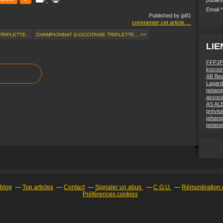
Email
Published by jp81
commenter cet article
…
RIPLETTE...
CHAMPIONNAT D-OCCITANIE TRIPLETTE... >>
LIE
FFPJP
kozoom
AB Bea
Lagard
petanq
associa
AS AL
prévis
pétanq
petanq
rblog
Top articles
Contact
Signaler un abus
C.G.U.
Rémunération e
Préférences cookies