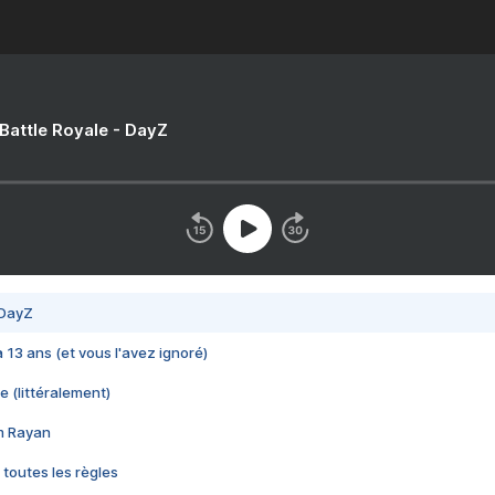
 Battle Royale - DayZ
 DayZ
 a 13 ans (et vous l'avez ignoré)
e (littéralement)
im Rayan
 toutes les règles