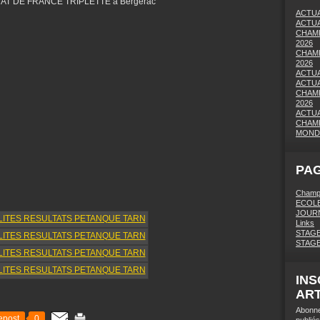
NAT DE FRANCE TRIPLETTE à Bergerac
ACTUA
ACTUA
CHAMP
2026
CHAMP
2026
ACTUA
ACTUA
CHAMP
2026
ACTUA
CHAMP
MONDI
PAG
Champi
ECOLE
JOURN
Links
STAGE
STAG
INS
ART
Abonne
epost
0
publiés