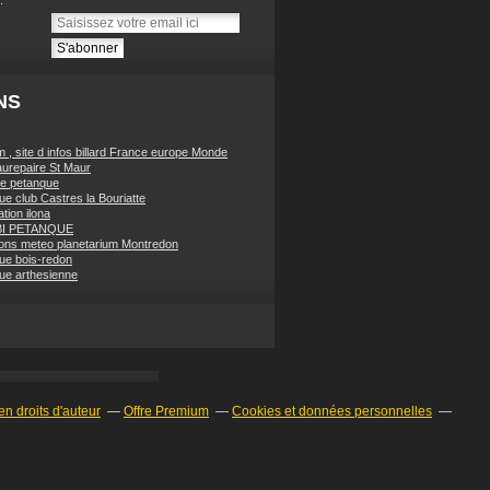
NS
 , site d infos billard France europe Monde
urepaire St Maur
e petanque
ue club Castres la Bouriatte
tion ilona
BI PETANQUE
ions meteo planetarium Montredon
ue bois-redon
ue arthesienne
n droits d'auteur
Offre Premium
Cookies et données personnelles