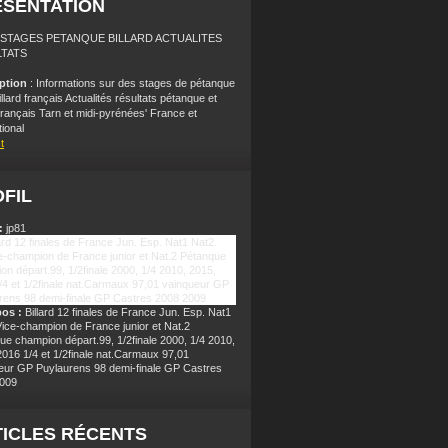
ÉSENTATION
: STAGES PETANQUE BILLARD ACTUALITES
TATS
iption
: Informations sur des stages de pétanque
illard français Actualités résultats pétanque et
 français Tarn et midi-pyrénées' France et
tional
t
FIL
:
jp81
pos :
Billard 12 finales de France Jun. Esp. Nat1
Vice-champion de France junior et Nat.2
ue champion départ.99, 1/2finale 2000, 1/4 2010,
2016 1/4 et 1/2finale nat.Carmaux 97,01
eur GP Puylaurens 98 demi-finale GP Castres
009
ICLES RÉCENTS