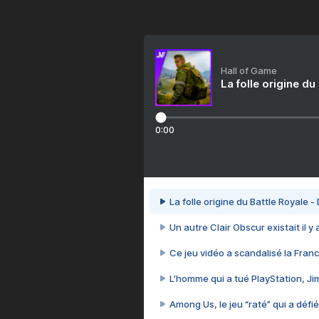
Hall of Game
La folle origine du
0:00
La folle origine du Battle Royale -
Un autre Clair Obscur existait il y
Ce jeu vidéo a scandalisé la Franc
L’homme qui a tué PlayStation, J
Among Us, le jeu “raté” qui a défié