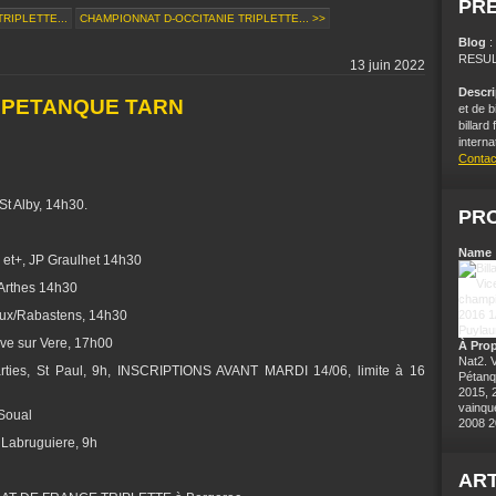
PR
RIPLETTE...
CHAMPIONNAT D-OCCITANIE TRIPLETTE... >>
Blog
RESUL
13 juin 2022
Descr
 PETANQUE TARN
et de b
billard
interna
Contac
St Alby, 14h30.
PRO
Name 
ns et+, JP Graulhet 14h30
, Arthes 14h30
leux/Rabastens, 14h30
ve sur Vere, 17h00
À Pro
Nat2. 
arties, St Paul, 9h, INSCRIPTIONS AVANT MARDI 14/06, limite à 16
Pétanq
2015, 
vainqu
 Soual
2008 2
Labruguiere, 9h
ART