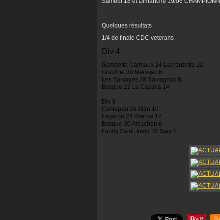
Samedi 18 et Dimanche 19/06 CHAMPION
Quelques résultats
1/4 de finale CDC veterans
Div 4
Gambetta Carmaux 24 Lacrouzette 12
Graulhet 30 Marssac 6
Les Salvages 28 Salvagnac 8
Busque 22 Le Castela 14
Div 3
Cantepau 26 Blan 10
Lagarde 24 Viterbe 12
Busque 30 Arcachon 6
Fanny Saint Juery 32 Saix 4
R