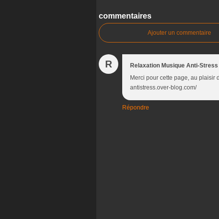
commentaires
Ajouter un commentaire
R
Relaxation Musique Anti-Stress
Merci pour cette page, au plaisir 
antistress.over-blog.com/
Répondre