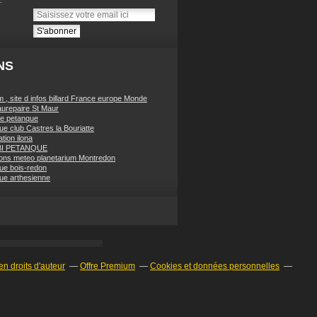
NS
 , site d infos billard France europe Monde
urepaire St Maur
e petanque
ue club Castres la Bouriatte
tion ilona
BI PETANQUE
ions meteo planetarium Montredon
ue bois-redon
ue arthesienne
n droits d'auteur
Offre Premium
Cookies et données personnelles