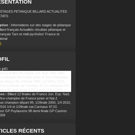
ÉSENTATION
: STAGES PETANQUE BILLARD ACTUALITES
TATS
iption
: Informations sur des stages de pétanque
illard français Actualités résultats pétanque et
 français Tarn et midi-pyrénées' France et
tional
t
FIL
:
jp81
pos :
Billard 12 finales de France Jun. Esp. Nat1
Vice-champion de France junior et Nat.2
ue champion départ.99, 1/2finale 2000, 1/4 2010,
2016 1/4 et 1/2finale nat.Carmaux 97,01
eur GP Puylaurens 98 demi-finale GP Castres
009
ICLES RÉCENTS