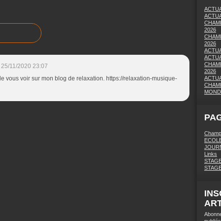
ACTUA
ACTUA
CHAMP
2026
CHAMP
2026
ACTUA
ACTUA
CHAMP
25/11/2020 23:07
2026
de vous voir sur mon blog de relaxation. https://relaxation-musique-
ACTUA
CHAMP
MONDI
PAG
Champi
ECOLE
JOURN
Links
STAGE
STAG
INS
ART
Abonne
publiés