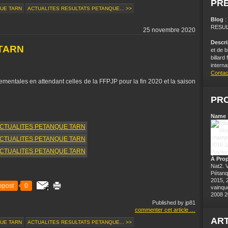
PR
QUE TARN
ACTUALITES RESULTATS PETANQUE... >>
Blog
RESUL
25 novembre 2020
Descr
TARN
et de b
billard
interna
Contac
nementales en attendant celles de la FFPJP pour la fin 2020 et la saison
PRO
Name 
À Pro
Nat2. 
Pétanq
2015, 
epost
0
vainqu
2008 2
Published by jp81
commenter cet article
…
ART
QUE TARN
ACTUALITES RESULTATS PETANQUE... >>