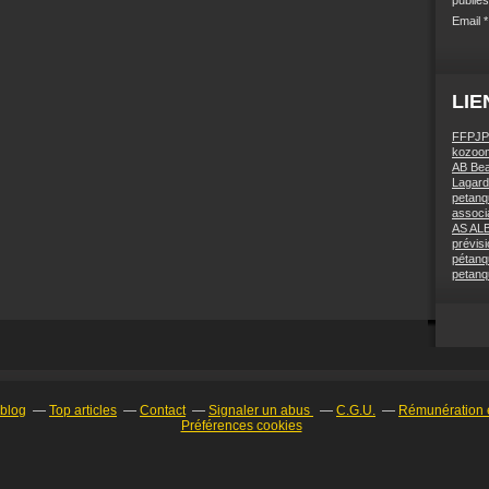
Email
LIE
FFPJP
kozoom
AB Bea
Lagard
petanq
associa
AS AL
prévis
pétanq
petanq
rblog
Top articles
Contact
Signaler un abus
C.G.U.
Rémunération e
Préférences cookies