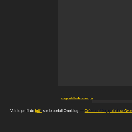
stages-billard-petanque
Voir le profil de
jp81
sur le portail Overblog
Créer un blog gratuit sur Ove