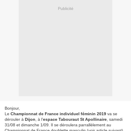
Publicité
Bonjour,
Le
Championnat de France individuel féminin 2019
va se
dérouler à
Dijon
, à l'
espace Tabouraut St Apollinaire
, samedi
31/08 et dimanche 1/09. Il se déroulera parrallèlement au
Championnat de France doublette masculin (voir article suivant)