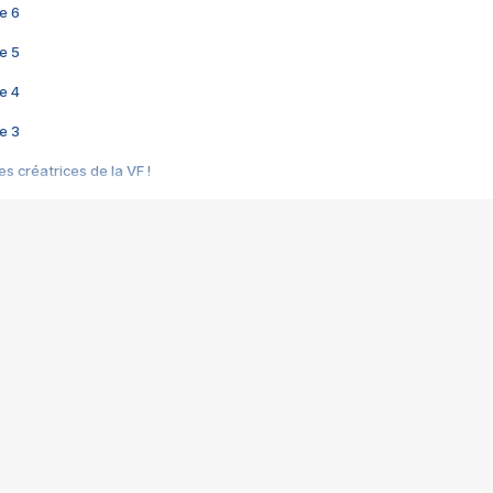
e 6
e 5
e 4
e 3
s créatrices de la VF !
e 2
e 1
e Mektoub My Love arrive enfin ! Rencontre avec Shaïn Boumedine et Sal
i : après Toni en famille
elle réalise le bouleversant Dites lui que je l'aime
ais ! Rencontre autour de Vie privée de Rebecca Zlotowski
 de Marguerite, Grave... Rencontre avec Ella Rumpf
 Les Rêveurs, un film intime sur la santé mentale