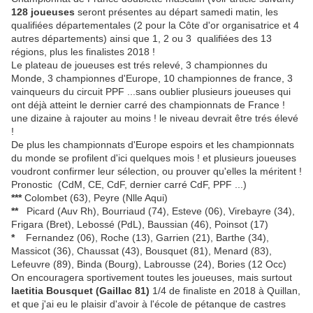
128 joueuses
seront présentes au départ samedi matin, les
qualifiées départementales (2 pour la Côte d'or organisatrice et 4
autres départements) ainsi que 1, 2 ou 3 qualifiées des 13
régions, plus les finalistes 2018 !
Le plateau de joueuses est trés relevé, 3 championnes du
Monde, 3 championnes d'Europe, 10 championnes de france, 3
vainqueurs du circuit PPF ...sans oublier plusieurs joueuses qui
ont déjà atteint le dernier carré des championnats de France !
une dizaine à rajouter au moins ! le niveau devrait être trés élevé
!
De plus les championnats d'Europe espoirs et les championnats
du monde se profilent d'ici quelques mois ! et plusieurs joueuses
voudront confirmer leur sélection, ou prouver qu'elles la méritent !
Pronostic (CdM, CE, CdF, dernier carré CdF, PPF ...)
***
Colombet (63), Peyre (Nlle Aqui)
**
Picard (Auv Rh), Bourriaud (74), Esteve (06), Virebayre (34),
Frigara (Bret), Lebossé (PdL), Baussian (46), Poinsot (17)
*
Fernandez (06), Roche (13), Garrien (21), Barthe (34),
Massicot (36), Chaussat (43), Bousquet (81), Menard (83),
Lefeuvre (89), Binda (Bourg), Labrousse (24), Bories (12 Occ)
On encouragera sportivement toutes les joueuses, mais surtout
laetitia
Bousquet (Gaillac 81)
1/4 de finaliste en 2018 à Quillan,
et que j'ai eu le plaisir d'avoir à l'école de pétanque de castres