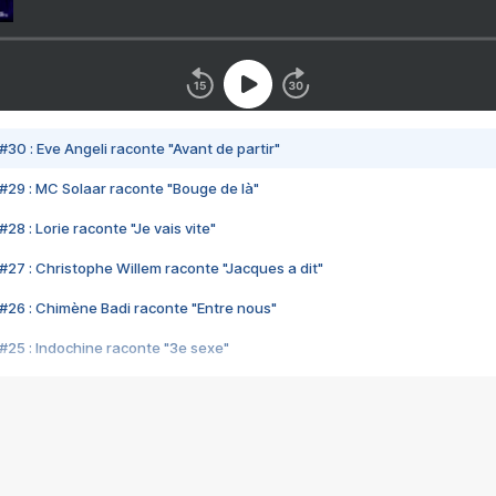
#30 : Eve Angeli raconte "Avant de partir"
#29 : MC Solaar raconte "Bouge de là"
28 : Lorie raconte "Je vais vite"
#27 : Christophe Willem raconte "Jacques a dit"
#26 : Chimène Badi raconte "Entre nous"
#25 : Indochine raconte "3e sexe"
#24 : Zaho raconte "C'est chelou"
#23 : Patrick Bruel raconte "Au café des délices"
#22 : Kyo raconte "Le chemin"