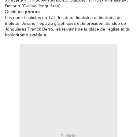
J Fayard-K Philipot-M Fayard (St Sulpice) / R Ruiz-M Khalkhal-JP
Decourt (Gaillac-Jonquières)
Quelques
photos
Les demi-finalistes du TàT, les demi-finalistes et finalistes du
triplette, Juliano Tépu au graphiques et le président du club de
Jonquières Franck Berro, les terrains de la place de l'église et du
boulodrome extérieur.
Publicité