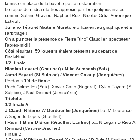
la mise en place de la buvette petite restauration.
Le repas de midi a été trés apprécié par les quelques invités
comme Sabine Graviou, Raphaël Ruiz, Nicolas Ortiz, Véronique
Estival ...
Juliano Tépu
et
Martine Muratore
officiaient au graphique et à
l'arbitrage !
On a pu noter la présence de Pierre "tino" Claudi en spectateur
l'aprés-midi !
Côté résultats,
59 joueurs
étaient présents au départ de
l'individuel
1/2 finale
Nicolas Lovatel (Graulhet) / Mike Stimbach (Saix)
Jarod Fayard (St Sulpice) / Vincent Galaup (Jonquières)
Perdants
1/4 de finale
Roch Calmettes (Saix), Xavier Cano (Nogaret), Dylan Fayard (St
Sulpice), JPaul Decourt (Jonquières)
Triplette
1/2 finale A
J Claudi-R Berro-W Ourdouillie (Jonquières)
bat M Lourenço-
A Segonds-Lopes (Graulhet)
I Riou-T Brun-D Brun (Graulhet-Lautrec)
bat N Lugan-D Riou-A
Remaud (Castres-Graulhet)
Finale B