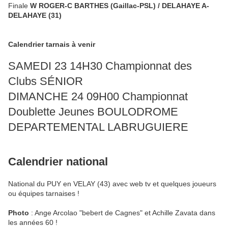
Finale
W ROGER-C BARTHES (Gaillac-PSL) / DELAHAYE A-
DELAHAYE (31)
Calendrier tarnais à venir
SAMEDI 23
14H30
Championnat des
Clubs SÉNIOR
DIMANCHE 2
4
09H00
Championnat
Doublette Jeune
s B
OULODROME
DEPARTEMENTAL
LABRUGUIERE
Calendrier national
National du PUY en VELAY (43) avec web tv et quelques joueurs
ou équipes tarnaises !
Photo
: Ange Arcolao "bebert de Cagnes" et Achille Zavata dans
les années 60 !