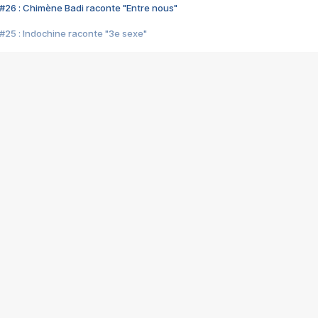
#26 : Chimène Badi raconte "Entre nous"
#25 : Indochine raconte "3e sexe"
#24 : Zaho raconte "C'est chelou"
#23 : Patrick Bruel raconte "Au café des délices"
#22 : Kyo raconte "Le chemin"
#21 : Nolwenn Leroy raconte "Cassé"
#20 : Patrick Hernandez raconte "Born to be alive"
#19 : Lorie raconte "Près de moi"
#18 : Michael Jones raconte "A nos actes manqués" (avec Jean-Jacque
#17 : Khaled raconte "Aïcha"
#16 : Corneille raconte "Parce qu'on vient de loin"
#15 : Indochine raconte "L'aventurier"
14 : Lorie raconte "Sur un air latino"