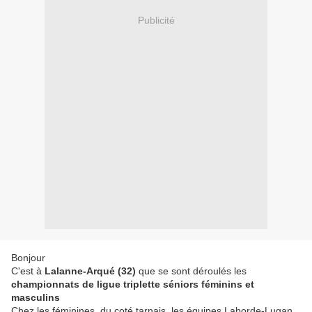
Publicité
Bonjour
C'est à
Lalanne-Arqué (32)
que se sont déroulés les
championnats de ligue triplette séniors féminins et
masculins
Chez les féminines, du coté tarnais, les équipes Laborde-Lugan